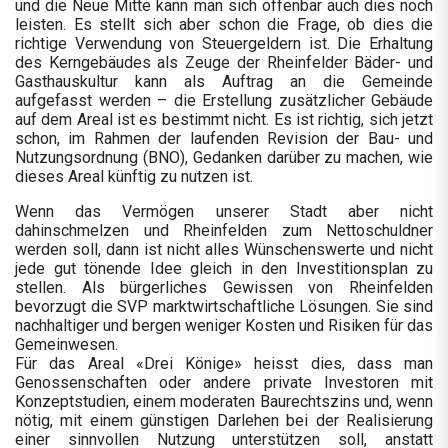
und die Neue Mitte kann man sich offenbar auch dies noch
leisten. Es stellt sich aber schon die Frage, ob dies die
richtige Verwendung von Steuergeldern ist. Die Erhaltung
des Kerngebäudes als Zeuge der Rheinfelder Bäder- und
Gasthauskultur kann als Auftrag an die Gemeinde
aufgefasst werden – die Erstellung zusätzlicher Gebäude
auf dem Areal ist es bestimmt nicht. Es ist richtig, sich jetzt
schon, im Rahmen der laufenden Revision der Bau- und
Nutzungsordnung (BNO), Gedanken darüber zu machen, wie
dieses Areal künftig zu nutzen ist.
Wenn das Vermögen unserer Stadt aber nicht
dahinschmelzen und Rheinfelden zum Nettoschuldner
werden soll, dann ist nicht alles Wünschenswerte und nicht
jede gut tönende Idee gleich in den Investitionsplan zu
stellen. Als bürgerliches Gewissen von Rheinfelden
bevorzugt die SVP marktwirtschaftliche Lösungen. Sie sind
nachhaltiger und bergen weniger Kosten und Risiken für das
Gemeinwesen.
Für das Areal «Drei Könige» heisst dies, dass man
Genossenschaften oder andere private Investoren mit
Konzeptstudien, einem moderaten Baurechtszins und, wenn
nötig, mit einem günstigen Darlehen bei der Realisierung
einer sinnvollen Nutzung unterstützen soll, anstatt