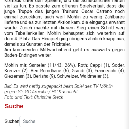
Klamauk unter den Spielern, und die Schiedsrichter hatten
viel zu tun. Es passte zum offenen Spielverlauf, dass die
junge Truppe des jungen Trainers Oscar Carreno noch
einmal zurückkam, auch weil Möhlin zu wenig Zählbares
lieferte und es zur letzten Aktion kam, die eingangs erwähnt
wurde. Zürich machte mit diesem Sieg einen Schritt weg
vom Tabellenkeller. Möhlin behauptet sich weiterhin auf
dem 4. Platz. Das Hinspiel ging übrigens ähnlich knapp aus,
damals zu Gunsten der Fricktaler.
Am kommenden Mittwochabend geht es auswärts gegen
Baden-Endingen weiter.
Möhlin mit: Santeler (11/43, 26%), Roth; Ceppi (1), Soder,
Kreuzer (2), Ben Romdhane (6), Grandi (3), Franceschi (4),
Giezeman (3), Berisha (9), Schweizer, Waldmeier (3).
Bild: Es wird heftig zugepackt beim Spiel des TV Möhlin
gegen SG GC Amicitia / HC Küsnacht.
Foto und Text: Christine Steck
Suche
Suchen