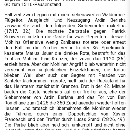
GC zum 15:16-Pausenstand.
Halbzeit zwei begann mit einem sehenswerten Waldmeier-
Flügeltor: Ausgleich! Und Neuzugang Ardin Berisha
verwandelte auch den folgenden Siebenmeter makellos
(17:17, 32.). Die nächste Zeitstrafe gegen Patrick
Schweizer nutzten die Gäste für zwei Gegentore, derweil
Möhlins Offensive wenig Zählbares notierte oder erneut
den Ball an die Zürcher verlor. In der 36. Spielminute
kassierte Marius Jauer die direkte Rote, bestraft für das
Foul an Möhlins Finn Kreuzer, der zuvor das 19:20 (36.)
erzielt hatte. Aber der Möhliner Angriff blieb weiterhin nicht
verschont von unglücklichen Einzelaktionen, die torlos
blieben. Weil aber auch der Gegner mit Paraden von
Santeler klarkommen musste, hielt sich der Rückstand für
das Heimteam zunächst in Grenzen. Erst in der 42. Minute
bauten die Gäste nochmals auf drei Treffer aus, ehe der
Siebenmeter von Ardin Berisha und das Tor von Ben
Romdhane zum 24:25 die 350 Zuschauenden wieder hoffen
liessen. Und tatsächlich übernahmen die Möhliner wieder
die Führung, durch einen Doppelschlag von Xavier
Franceschi und den Treffer durch Lucas Grandi (28:26, 49.).
Die Partie blieb aber hektisch, umkämpft und nicht ohne