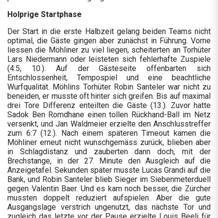
Holprige Startphase
Der Start in die erste Halbzeit gelang beiden Teams nicht
optimal, die Gäste gingen aber zunächst in Führung. Vorne
liessen die Möhliner zu viel liegen, scheiterten an Torhüter
Lars Niedermann oder leisteten sich fehlerhafte Zuspiele
(4:5, 10.). Auf der Gästeseite offenbarten sich
Entschlossenheit, Tempospiel und eine beachtliche
Wurfqualität. Möhlins Torhüter Robin Santeler war nicht zu
beneiden, er musste oft hinter sich greifen. Bis auf maximal
drei Tore Differenz enteilten die Gäste (13.). Zuvor hatte
Sadok Ben Romdhane einen tollen Rückhand-Ball im Netz
versenkt, und Jan Waldmeier erzielte den Anschlusstreffer
zum 6:7 (12.). Nach einem späteren Timeout kamen die
Möhliner erneut nicht wunschgemäss zurück, blieben aber
in Schlagdistanz und zauberten dann doch, mit der
Brechstange, in der 27. Minute den Ausgleich auf die
Anzeigetafel. Sekunden später musste Lucas Grandi auf die
Bank, und Robin Santeler blieb Sieger im Siebenmeterduell
gegen Valentin Baer. Und es kam noch besser, die Zürcher
mussten doppelt reduziert aufspielen. Aber die gute
Ausgangslage verstrich ungenutzt, das nächste Tor und
zugleich das letzte vor der Pause erzielte Louis Beeli für