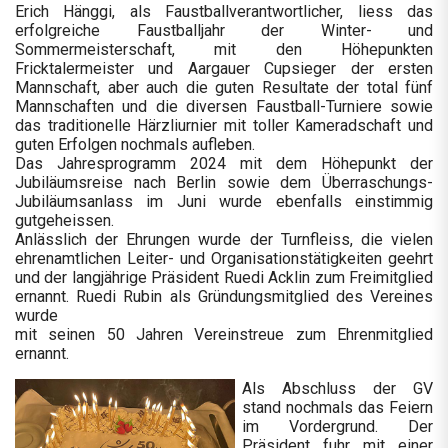
Erich Hänggi, als Faustballverantwortlicher, liess das
erfolgreiche Faustballjahr der Winter- und
Sommermeisterschaft, mit den Höhepunkten
Fricktalermeister und Aargauer Cupsieger der ersten
Mannschaft, aber auch die guten Resultate der total fünf
Mannschaften und die diversen Faustball-Turniere sowie
das traditionelle Härzliurnier mit toller Kameradschaft und
guten Erfolgen nochmals aufleben.
Das Jahresprogramm 2024 mit dem Höhepunkt der
Jubiläumsreise nach Berlin sowie dem Überraschungs-
Jubiläumsanlass im Juni wurde ebenfalls einstimmig
gutgeheissen.
Anlässlich der Ehrungen wurde der Turnfleiss, die vielen
ehrenamtlichen Leiter- und Organisationstätigkeiten geehrt
und der langjährige Präsident Ruedi Acklin zum Freimitglied
ernannt. Ruedi Rubin als Gründungsmitglied des Vereines
wurde
mit seinen 50 Jahren Vereinstreue zum Ehrenmitglied
ernannt.
Als Abschluss der GV
stand nochmals das Feiern
im Vordergrund. Der
Präsident fuhr mit einer