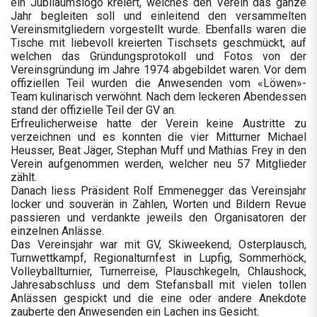
ein Jubiläumslogo kreiert, welches den Verein das ganze
Jahr begleiten soll und einleitend den versammelten
Vereinsmitgliedern vorgestellt wurde. Ebenfalls waren die
Tische mit liebevoll kreierten Tischsets geschmückt, auf
welchen das Gründungsprotokoll und Fotos von der
Vereinsgründung im Jahre 1974 abgebildet waren. Vor dem
offiziellen Teil wurden die Anwesenden vom «Löwen»-
Team kulinarisch verwöhnt. Nach dem leckeren Abendessen
stand der offizielle Teil der GV an.
Erfreulicherweise hatte der Verein keine Austritte zu
verzeichnen und es konnten die vier Mitturner Michael
Heusser, Beat Jäger, Stephan Muff und Mathias Frey in den
Verein aufgenommen werden, welcher neu 57 Mitglieder
zählt.
Danach liess Präsident Rolf Emmenegger das Vereinsjahr
locker und souverän in Zahlen, Worten und Bildern Revue
passieren und verdankte jeweils den Organisatoren der
einzelnen Anlässe.
Das Vereinsjahr war mit GV, Skiweekend, Osterplausch,
Turnwettkampf, Regionalturnfest in Lupfig, Sommerhöck,
Volleyballturnier, Turnerreise, Plauschkegeln, Chlaushock,
Jahresabschluss und dem Stefansball mit vielen tollen
Anlässen gespickt und die eine oder andere Anekdote
zauberte den Anwesenden ein Lachen ins Gesicht.