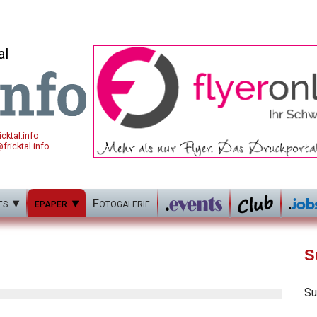
al
cktal.info
fricktal.info
es
epaper
Fotogalerie
S
Su