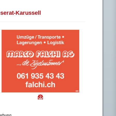
nserat-Karussell
rbung